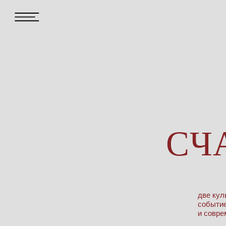
две кул
событие
и совре