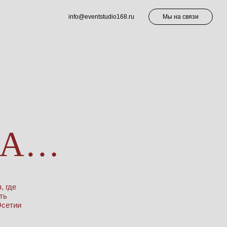
info@eventstudio168.ru
Мы на связи
, где
ть
Осетии